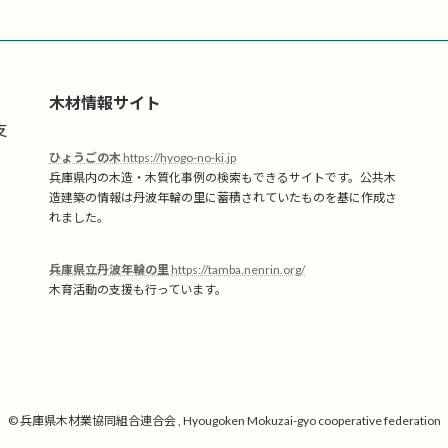
木材情報サイト
支
ひょうごの木
https://hyogo-no-ki.jp
兵庫県内の木造・木質化事例の検索もできるサイトです。公共木
造建築の情報は丹波年輪の里に蓄積されていたものを基に作成さ
れました。
兵庫県立丹波年輪の里
https://tamba.nenrin.org/
木育活動の支援も行っています。
© 兵庫県木材業協同組合連合会 , Hyougoken Mokuzai-gyo cooperative federation