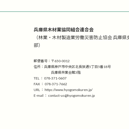
兵庫県木材業協同組合連合会
（林業・木材製造業労働災害防止協会 兵庫県
部）
郵便番号：〒650-0012
住所：兵庫県神戸市中央区北長狭通5丁目5番18号
兵庫県林業会館3階
TEL ： 078-371-0607
FAX ： 078-371-7662
URL ： https://www.hyogomokuren.jp/
E-mail ： contact-us@hyogomokuren.jp