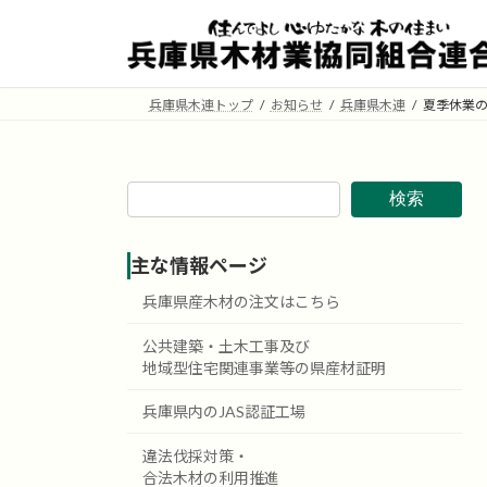
コ
ナ
ン
ビ
テ
ゲ
ン
ー
兵庫県木連トップ
お知らせ
兵庫県木連
夏季休業
ツ
シ
へ
ョ
ス
ン
キ
に
検索
ッ
移
プ
動
主な情報ページ
兵庫県産木材の注文はこちら
公共建築・土木工事及び
地域型住宅関連事業等の県産材証明
兵庫県内のJAS認証工場
違法伐採対策・
合法木材の利用推進