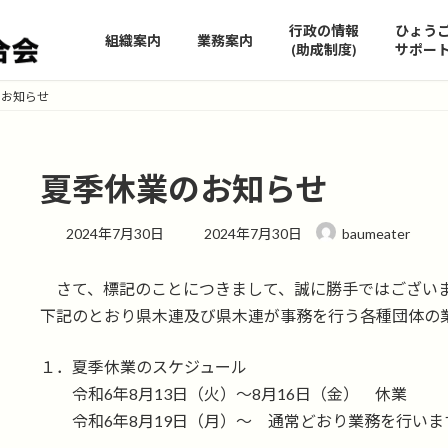
行政の情報
ひょう
組織案内
業務案内
(助成制度)
サポー
のお知らせ
夏季休業のお知らせ
最
2024年7月30日
2024年7月30日
baumeater
終
更
さて、標記のことにつきまして、誠に勝手ではござい
新
日
下記のとおり県木連及び県木連が事務を行う各種団体の
時
:
１．夏季休業のスケジュール
令和6年8月13日（火）～8月16日（金） 休業
令和6年8月19日（月）～ 通常どおり業務を行いま