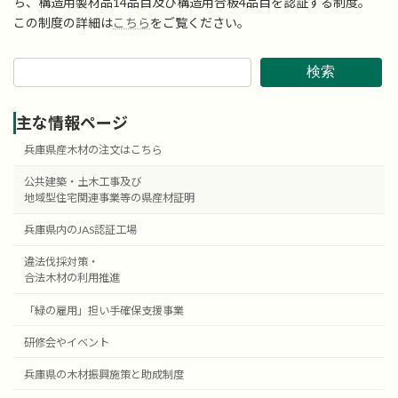
ち、構造用製材品14品目及び構造用合板4品目を認証する制度。
この制度の詳細は
こちら
をご覧ください。
検索
主な情報ページ
兵庫県産木材の注文はこちら
公共建築・土木工事及び
地域型住宅関連事業等の県産材証明
兵庫県内のJAS認証工場
違法伐採対策・
合法木材の利用推進
「緑の雇用」担い手確保支援事業
研修会やイベント
兵庫県の木材振興施策と助成制度