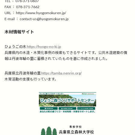
TEL ： 078-371-0607
FAX ： 078-371-7662
URL ： https://www.hyogomokuren.jp/
E-mail ： contact-us@hyogomokuren.jp
木材情報サイト
ひょうごの木
https://hyogo-no-ki.jp
兵庫県内の木造・木質化事例の検索もできるサイトです。公共木造建築の情
報は丹波年輪の里に蓄積されていたものを基に作成されました。
兵庫県立丹波年輪の里
https://tamba.nenrin.org/
木育活動の支援も行っています。