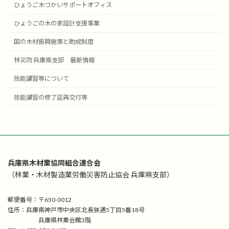
ひょうご木づかいサポートオフィス
ひょうごの木の家設計支援事業
国の木材振興施策と助成制度
林災防 兵庫県支部 最新情報
技能講習等について
技能講習の修了証再交付等
兵庫県木材業協同組合連合会
（林業・木材製造業労働災害防止協会 兵庫県支部）
郵便番号：〒650-0012
住所：兵庫県神戸市中央区北長狭通5丁目5番18号
兵庫県林業会館3階