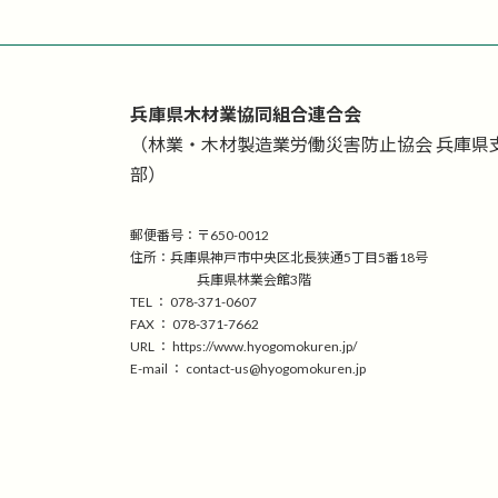
兵庫県木材業協同組合連合会
（林業・木材製造業労働災害防止協会 兵庫県
部）
郵便番号：〒650-0012
住所：兵庫県神戸市中央区北長狭通5丁目5番18号
兵庫県林業会館3階
TEL ： 078-371-0607
FAX ： 078-371-7662
URL ： https://www.hyogomokuren.jp/
E-mail ： contact-us@hyogomokuren.jp