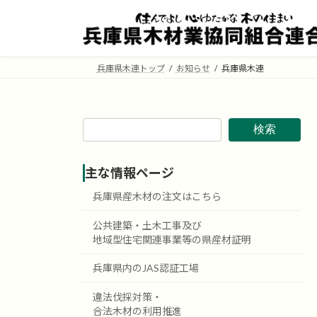
コ
ナ
ン
ビ
テ
ゲ
ン
ー
兵庫県木連トップ
お知らせ
兵庫県木連
ツ
シ
へ
ョ
ス
ン
キ
に
検索
ッ
移
プ
動
主な情報ページ
兵庫県産木材の注文はこちら
公共建築・土木工事及び
地域型住宅関連事業等の県産材証明
兵庫県内のJAS認証工場
違法伐採対策・
合法木材の利用推進