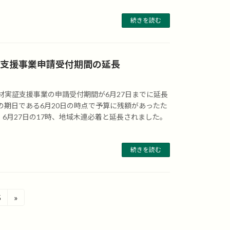
続きを読む
証支援事業申請受付期間の延長
造材実証支援事業の申請受付期間が6月27日までに延長
の期日である6月20日の時点で予算に残額があったた
6月27日の17時、地域木連必着と延長されました。
続きを読む
5
»
固
定
ペ