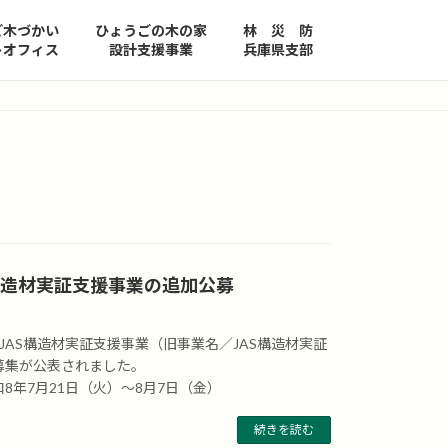
ご木づかい
ひょうごの木の家
林 災 防
トオフィス
設計支援事業
兵庫県支部
構造材実証支援事業の追加公募
JAS構造材実証支援事業（旧事業名／JAS構造材実証
募集が公表されました。
8年7月21日（火）～8月7日（金）
続きを読む