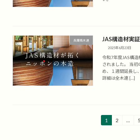
JAS構造材実
兵庫県木連
2025年6月23日
令和7年度JAS構
されました。 当初
め、１週間延長し、
詳細は全木連 […]
投
1
2
…
固
固
定
定
稿
ペ
ペ