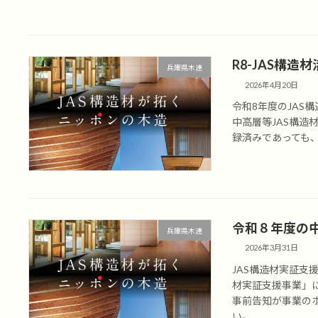
R8-JAS構
兵庫県木連
2026年4月20日
令和8年度のJAS
中高層等JAS構
録済みであっても
令和８年度の中
兵庫県木連
2026年3月31日
JAS構造材実証支
材実証支援事業」
事前告知が事業の
い。