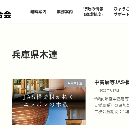
行政の情報
ひょう
組織案内
業務案内
(助成制度)
サポー
兵庫県木連
中高層等JAS
兵庫県木連
2026年7月7日
令和8年度中高層等
支援事業）の追加
二次公募期間：令和