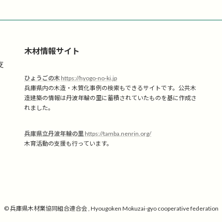
の
ー
ー
ジ
ジ
ペ
ー
木材情報サイト
ジ
支
ひょうごの木
https://hyogo-no-ki.jp
送
兵庫県内の木造・木質化事例の検索もできるサイトです。公共木
造建築の情報は丹波年輪の里に蓄積されていたものを基に作成さ
り
れました。
兵庫県立丹波年輪の里
https://tamba.nenrin.org/
木育活動の支援も行っています。
© 兵庫県木材業協同組合連合会 , Hyougoken Mokuzai-gyo cooperative federation