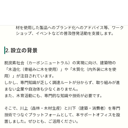
術的アドバイスまで幅広く対応します。
木育・木材利用普及啓発活動の支援
幅広い世代に木材の魅力を伝えるとともに、森林保全の重要
性を伝えるため、「木育アドバイザー」の派遣、兵庫県産木
材を使用した製品へのブランド化へのアドバイス等、ワーク
ショップ、イベントなどの普及啓発活動を支援します。
2. 設立の背景
脱炭素社会（カーボンニュートラル）の実現に向け、建築物の
「木造化（骨組みに木を使用）」や「木質化（内外装に木を使
用）」が注目されています。
しかし、専門知識が乏しく調達ルートが分からず、取り組みが進
まない企業や自治体も少なくありません。
また、木育活動にも、専門的な知識や技術が必要です。
そこで、川上（森林・木材生産）と川下（建築・消費者）を専門
技術でつなぐプラットフォームとして、本サポートオフィスを設
置しました。ぜひとも、ご活用ください。