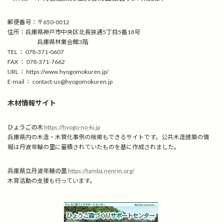
郵便番号：〒650-0012
住所：兵庫県神戸市中央区北長狭通5丁目5番18号
兵庫県林業会館3階
TEL ： 078-371-0607
FAX ： 078-371-7662
URL ： https://www.hyogomokuren.jp/
E-mail ： contact-us@hyogomokuren.jp
木材情報サイト
ひょうごの木
https://hyogo-no-ki.jp
兵庫県内の木造・木質化事例の検索もできるサイトです。公共木造建築の情
報は丹波年輪の里に蓄積されていたものを基に作成されました。
兵庫県立丹波年輪の里
https://tamba.nenrin.org/
木育活動の支援も行っています。