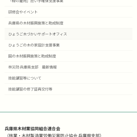
「緑の雇用」担い手確保支援事業
研修会やイベント
兵庫県の木材振興施策と助成制度
ひょうご木づかいサポートオフィス
ひょうごの木の家設計支援事業
国の木材振興施策と助成制度
林災防 兵庫県支部 最新情報
技能講習等について
技能講習の修了証再交付等
兵庫県木材業協同組合連合会
（林業・木材製造業労働災害防止協会 兵庫県支部）