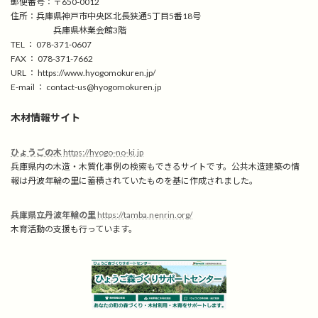
郵便番号：〒650-0012
住所：兵庫県神戸市中央区北長狭通5丁目5番18号
兵庫県林業会館3階
TEL ： 078-371-0607
FAX ： 078-371-7662
URL ： https://www.hyogomokuren.jp/
E-mail ： contact-us@hyogomokuren.jp
木材情報サイト
ひょうごの木
https://hyogo-no-ki.jp
兵庫県内の木造・木質化事例の検索もできるサイトです。公共木造建築の情
報は丹波年輪の里に蓄積されていたものを基に作成されました。
兵庫県立丹波年輪の里
https://tamba.nenrin.org/
木育活動の支援も行っています。