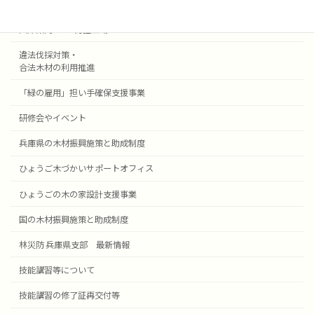
地域型住宅関連事業等の県産材証明
兵庫県内のJAS認証工場
違法伐採対策・
合法木材の利用推進
「緑の雇用」担い手確保支援事業
研修会やイベント
兵庫県の木材振興施策と助成制度
ひょうご木づかいサポートオフィス
ひょうごの木の家設計支援事業
国の木材振興施策と助成制度
林災防 兵庫県支部 最新情報
技能講習等について
技能講習の修了証再交付等