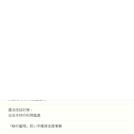
続きを読む
投
1
2
»
固
固
定
定
稿
ペ
ペ
ー
ー
の
検索
ジ
ジ
ペ
主な情報ページ
ー
兵庫県産木材の注文はこちら
ジ
公共建築・土木工事及び
送
地域型住宅関連事業等の県産材証明
り
兵庫県内のJAS認証工場
違法伐採対策・
合法木材の利用推進
「緑の雇用」担い手確保支援事業