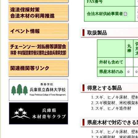
FAX番号
合法木材供給事業者
取扱製品
丸
棒
外材も含めて
県産木材のみ
○
○
得意とする製品
スギ、ヒノキ床材、壁
スギ横架材、米松横架
スギ、ヒノキ造作材
県産木材で対応できる
スギ、ヒノキ床材、壁
スギ横架材、米松横架