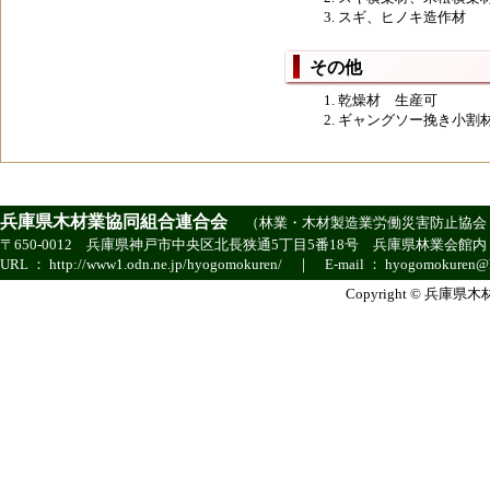
スギ、ヒノキ造作材
その他
乾燥材 生産可
ギャングソー挽き小割
兵庫県木材業協同組合連合会
（
林業・木材製造業労働災害防止協会
〒650-0012 兵庫県神戸市中央区北長狭通5丁目5番18号 兵庫県林業会館内 ｜ TEL ：
URL ：
http://www1.odn.ne.jp/hyogomokuren/
｜ E-mail ：
hyogomokuren@h
Copyright © 兵庫県木材