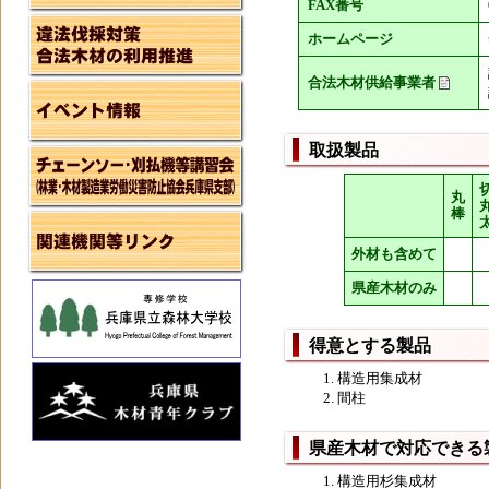
FAX番号
ホームページ
合法木材供給事業者
取扱製品
丸
棒
外材も含めて
県産木材のみ
得意とする製品
構造用集成材
間柱
県産木材で対応できる
構造用杉集成材