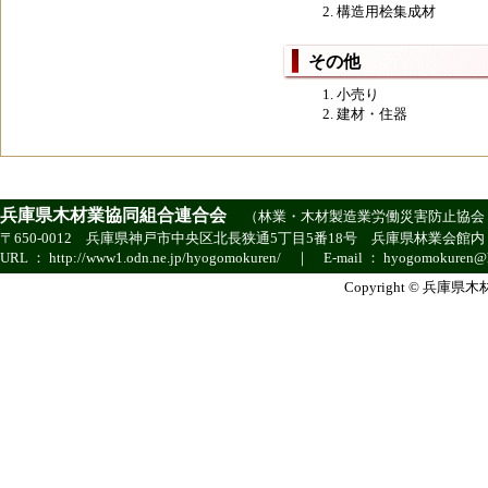
構造用桧集成材
その他
小売り
建材・住器
兵庫県木材業協同組合連合会
（
林業・木材製造業労働災害防止協会
〒650-0012 兵庫県神戸市中央区北長狭通5丁目5番18号 兵庫県林業会館内 ｜ TEL ：
URL ：
http://www1.odn.ne.jp/hyogomokuren/
｜ E-mail ：
hyogomokuren@h
Copyright © 兵庫県木材