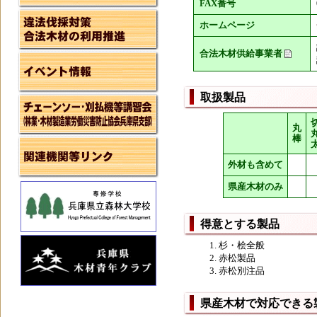
FAX番号
ホームページ
合法木材供給事業者
取扱製品
丸
棒
外材も含めて
県産木材のみ
得意とする製品
杉・桧全般
赤松製品
赤松別注品
県産木材で対応できる