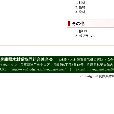
杉材
桧材
松材
その他
杉LVL
ポプラLVL
兵庫県木材業協同組合連合会
（
林業・木材製造業労働災害防止協会
〒650-0012 兵庫県神戸市中央区北長狭通5丁目5番18号 兵庫県林業会館内 ｜ TEL ：
URL ：
http://www1.odn.ne.jp/hyogomokuren/
｜ E-mail ：
hyogomokuren@h
Copyright © 兵庫県木材