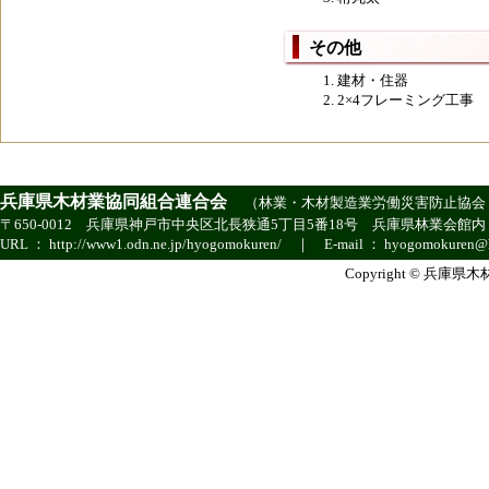
その他
建材・住器
2×4フレーミング工事
兵庫県木材業協同組合連合会
（
林業・木材製造業労働災害防止協会
〒650-0012 兵庫県神戸市中央区北長狭通5丁目5番18号 兵庫県林業会館内 ｜ TEL ：
URL ：
http://www1.odn.ne.jp/hyogomokuren/
｜ E-mail ：
hyogomokuren@h
Copyright © 兵庫県木材