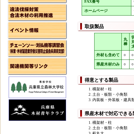
FAX番号
ホームページ
取扱製品
丸
棒
外材も含めて
○
○
県産木材のみ
○
○
得意とする製品
構架材・柱
土台・板類・小角類
内装板・外装板・建具
県産木材で対応できる
構架材・柱
土台・板類・小角類
桁丸太