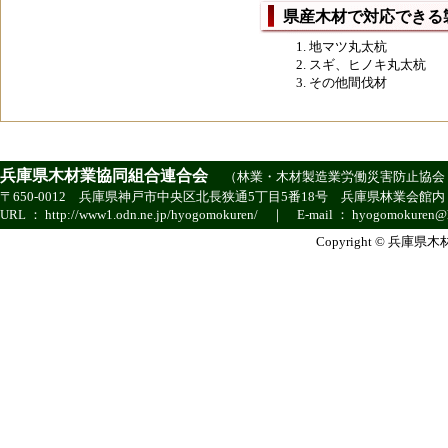
県産木材で対応できる
地マツ丸太杭
スギ、ヒノキ丸太杭
その他間伐材
兵庫県木材業協同組合連合会
（
林業・木材製造業労働災害防止協会
〒650-0012 兵庫県神戸市中央区北長狭通5丁目5番18号 兵庫県林業会館内 ｜ TEL ：
URL ：
http://www1.odn.ne.jp/hyogomokuren/
｜ E-mail ：
hyogomokuren@h
Copyright © 兵庫県木材