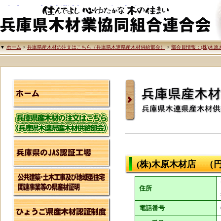
兵庫県木材業協同組合連合会
▼
ホーム
>
兵庫県産木材の注文はこちら（兵庫県木連県産木材供給部会）
>
部会員情報：(株)木
兵庫県産木材の注文
兵庫県木連県産木材
(株)木原木材店 （
住所
電話番号