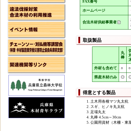
FAX番号
ホームページ
合法木材供給事業者
取扱製品
丸
棒
外材も含めて
○
○
県産木材のみ
◎
得意とする製品
土木用各種マツ丸太杭
スギ、ヒノキ丸太杭
足場丸太
丸棒 4.5cm～30cm
公園用資材（木柵・東