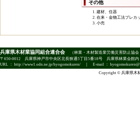
その他
建材、住器
在来・金物工法プレカ
小売
兵庫県木材業協同組合連合会
（
林業・木材製造業労働災害防止協会
〒650-0012 兵庫県神戸市中央区北長狭通5丁目5番18号 兵庫県林業会館内 ｜ TEL ：
URL ：
http://www1.odn.ne.jp/hyogomokuren/
｜ E-mail ：
hyogomokuren@h
Copyright © 兵庫県木材